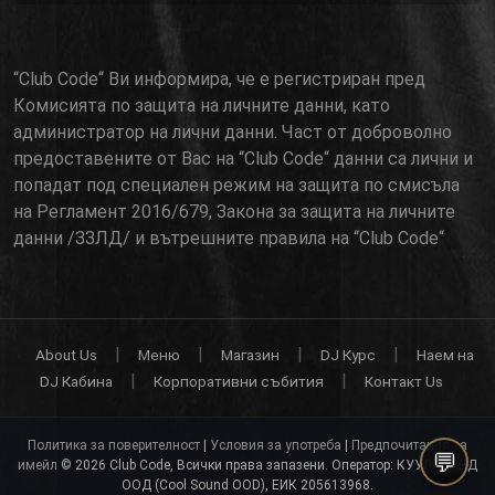
“Club Code“ Ви информира, че е регистриран пред
Комисията по защита на личните данни, като
администратор на лични данни. Част от доброволно
предоставените от Вас на “Club Code“ данни са лични и
попадат под специален режим на защита по смисъла
на Регламент 2016/679, Закона за защита на личните
данни /ЗЗЛД/ и вътрешните правила на “Club Code“
|
|
|
|
About Us
Меню
Магазин
DJ Курс
Наем на
|
|
DJ Кабина
Корпоративни събития
Контакт Us
Политика за поверителност
|
Условия за употреба
|
Предпочитания за
имейл
© 2026 Club Code, Всички права запазени. Оператор: КУУЛСАУНД
ООД (Cool Sound OOD), ЕИК 205613968.