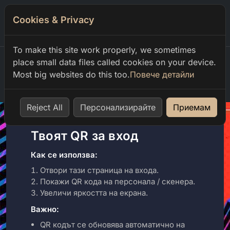
Cookies & Privacy
0
To make this site work properly, we sometimes
place small data files called cookies on your device.
Most big websites do this too.
Повече детайли
Home
user qr
Reject All
Персонализирайте
Приемам
Твоят QR за вход
Как се използва:
Отвори тази страница на входа.
Покажи QR кода на персонала / скенера.
Увеличи яркостта на екрана.
Важно:
QR кодът се обновява автоматично на