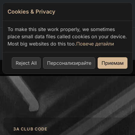
Cookies & Privacy
0
To make this site work properly, we sometimes
place small data files called cookies on your device.
Most big websites do this too.
Повече детайли
Home
our events
bash birthday emo riv
Reject All
Персонализирайте
Приемам
ЗА CLUB CODE