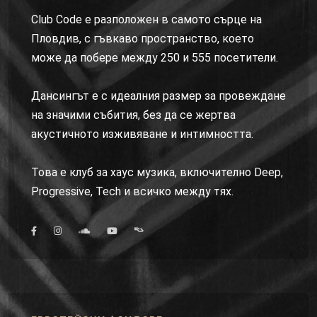
Club Code е разположен в самото сърце на
Пловдив, с гъвкаво пространство, което
може да побере между 250 и 555 посетители.
Дансингът е с идеалния размер за провеждане
на значими събития, без да се жертва
акустичното изживяване и интимността.
Това е клуб за хаус музика, включително Deep,
Progressive, Tech и всичко между тях.