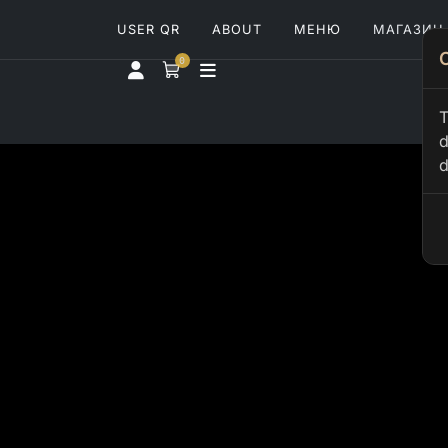
USER QR
ABOUT
МЕНЮ
МАГАЗИН
0
T
d
d