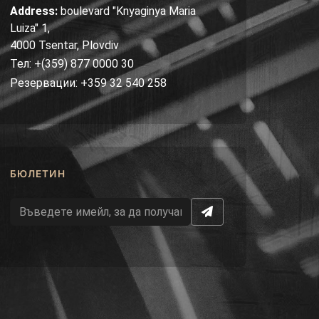
Address:
boulevard "Knyaginya Maria
Luiza" 1,
4000 Tsentar, Plovdiv
Тел: +(359) 877 0000 30
Резервации: +359 32 540 258
БЮЛЕТИН