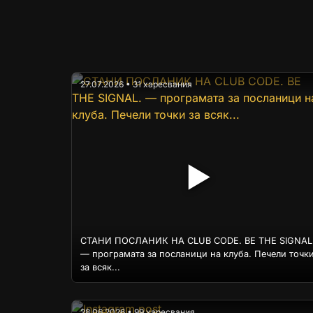
27.07.2026 • 31 харесвания
▶
СТАНИ ПОСЛАНИК НА CLUB CODE. BE THE SIGNAL
— програмата за посланици на клуба. Печели точк
за всяк...
28.06.2026 • 99 харесвания