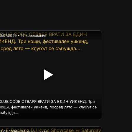
13.07.2026 • 47 харесвания
▶
CLUB CODE ОТВАРЯ ВРАТИ ЗА ЕДИН УИКЕНД. Три
нощи, фестивален уикенд, посред лято — клубът се
събужда....
27.05.2026 • 34 харесвания