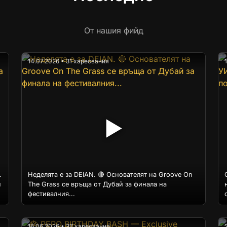
От нашия фийд
14.07.2026 • 31 харесвания
▶
.
Неделята е за DEIAN. 🔴 Основателят на Groove On
и
The Grass се връща от Дубай за финала на
фестивалния...
16.06.2026 • 37 харесвания