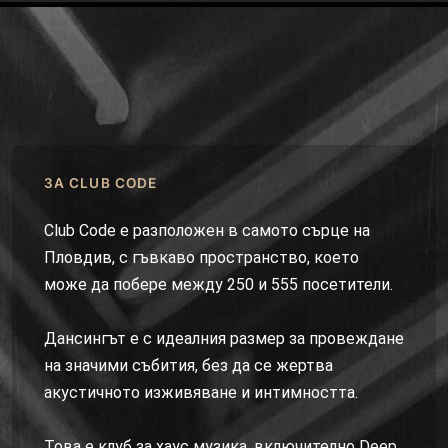
ЗА CLUB CODE
Club Code е разположен в самото сърце на
Пловдив, с гъвкаво пространство, което
може да побере между 250 и 555 посетители.
Дансингът е с идеалния размер за провеждане
на значими събития, без да се жертва
акустичното изживяване и интимността.
Това е клуб за хаус музика, включително Deep,