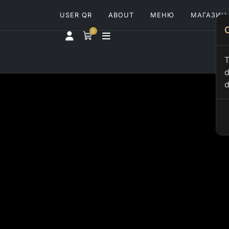
USER QR
ABOUT
МЕНЮ
МАГАЗИН
0
T
d
d