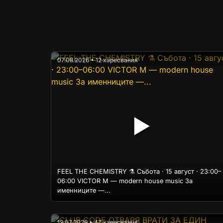
07.08.2026 • 12 харесвания
▶
FEEL THE CHEMISTRY ⚗️ Събота · 15 август · 23:00–
06:00 VICTOR M — modern house music За
именниците —...
13.07.2026 • 47 харесвания