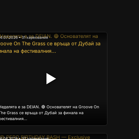
14.07.2026 • 31 харесвания
▶
Неделята е за DEIAN. 🔴 Основателят на Groove On
The Grass се връща от Дубай за финала на
фестивалния...
16.06.2026 • 37 харесвания