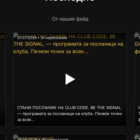
От нашия фийд
27.07.2026 • 31 харесвания
▶
СТАНИ ПОСЛАНИК НА CLUB CODE. BE THE SIGNAL.
— програмата за посланици на клуба. Печели точки
за всяк...
28.06.2026 • 99 харесвания