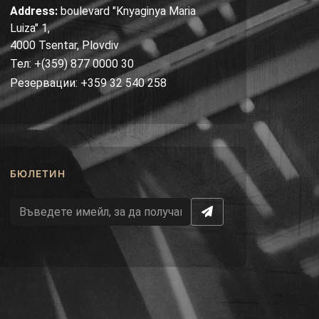
Address:
boulevard "Knyaginya Maria
Luiza" 1,
4000 Tsentar, Plovdiv
Тел: +(359) 877 0000 30
Резервации: +359 32 540 258
БЮЛЕТИН