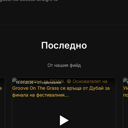
Последно
От нашия фийд
14.07.2026 • 31 харесвания
▶