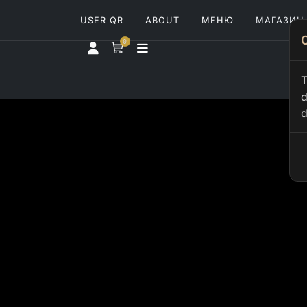
USER QR
ABOUT
МЕНЮ
МАГАЗИН
0
T
d
d