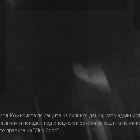
 пред Комисията по защита на личните данни, като админис
са лични и попадат под специален режим на защита по сми
е правила на “Club Code“