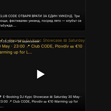
CLUB CODE ОТВАРЯ ВРАТИ ЗА ЕДИН УИКЕНД. Три
нощи, фестивален уикенд, посред лято — клубът се
събужда....
27.05.2026 • 34 харесвания
▶
🎵 E-Booking DJ Курс Showcase 📅 Saturday 30 May ·
23:00 📍 Club CODE, Plovdiv 🎫 €10 Warming up for
...