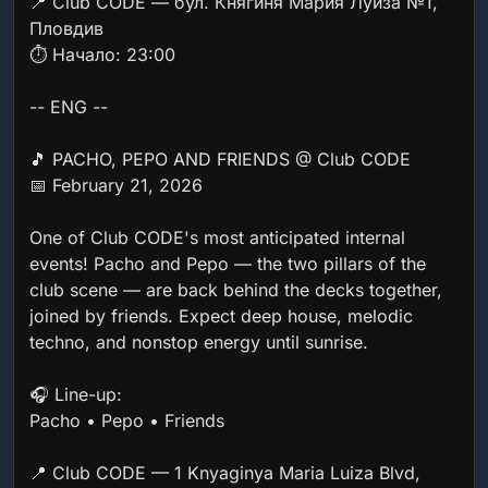
📍 Club CODE — бул. Княгиня Мария Луиза №1,
Пловдив
⏱️ Начало: 23:00
-- ENG --
🎵 PACHO, PEPO AND FRIENDS @ Club CODE
📅 February 21, 2026
One of Club CODE's most anticipated internal
events! Pacho and Pepo — the two pillars of the
club scene — are back behind the decks together,
joined by friends. Expect deep house, melodic
techno, and nonstop energy until sunrise.
🎧 Line-up:
Pacho • Pepo • Friends
📍 Club CODE — 1 Knyaginya Maria Luiza Blvd,