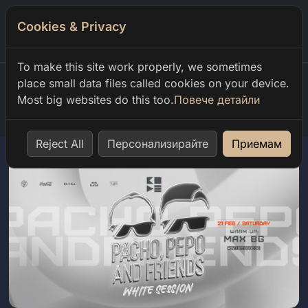
Cookies & Privacy
0
To make this site work properly, we sometimes
place small data files called cookies on your device.
Most big websites do this too.
Повече детайли
Home
our events
pacho pepo and friends at club code
Reject All
Персонализирайте
Приемам