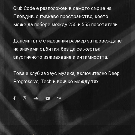
Club Code е разположен в самото сърце на
Пловдив, с гъвкаво пространство, което
може да побере между 250 и 555 посетители.
Дансингът е с идеалния размер за провеждане
на значими събития, без да се жертва
акустичното изживяване и интимността.
Това е клуб за хаус музика, включително Deep,
Progressive, Tech и всичко между тях.