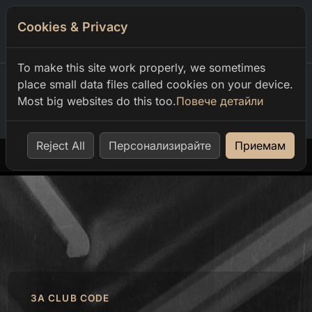
Cookies & Privacy
0
To make this site work properly, we sometimes
place small data files called cookies on your device.
Most big websites do this too.
Повече детайли
Home
our events
lost in hills 2026 official after party
Reject All
Персонализирайте
Приемам
ЗА CLUB CODE