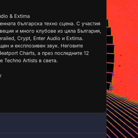
dio & Extima
енната българска техно сцена. С участия
Швеция и много клубове из цяла България,
ailed, Crypt, Enter Audio и Extima.
щен и експлозивен звук. Неговите
eatport Charts, а през последните 12
 Techno Artists в света.
y