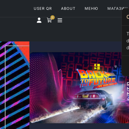
USER QR
ABOUT
МЕНЮ
МАГАЗИН
0
T
d
d