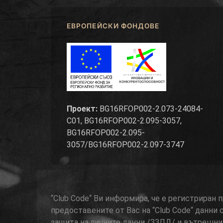
ЕВРОПЕЙСКИ ФОНДОВЕ
Проект:
BG16RFOP002-2.073-24084-
C01, BG16RFOP002-2.095-3057,
BG16RFOP002-2.095-
3057/BG16RFOP002-2.097-3747
“Club Code“ Ви информира, че е регистриран
предоставените от Вас на “Club Code“ данни 
защита на личните данни /ЗЗЛД/ и вътрешнит