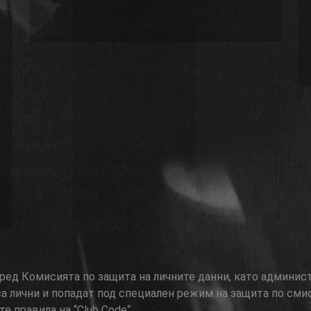
 пред Комисията по защита на личните данни, като админис
са лични и попадат под специален режим на защита по сми
е правила на “Club Code“