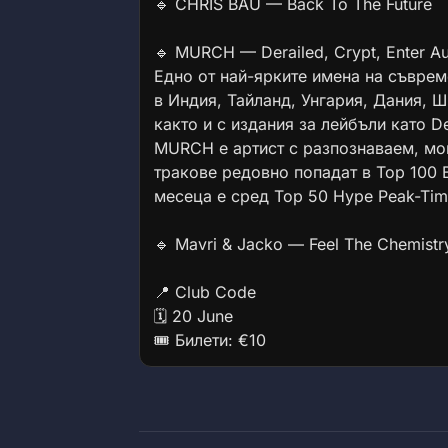
🔹 CHRIS BAU — Back To The Future
🔹 MURCH — Derailed, Crypt, Enter Au
Едно от най-ярките имена на съврем
в Индия, Тайланд, Унгария, Дания, 
както и с издания за лейбъли като Der
MURCH е артист с разпознаваем, мо
тракове редовно попадат в Top 100 B
месеца е сред Top 50 Hype Peak-Time
🔹 Mavri & Jacko — Feel The Chemistr
📍 Club Code
🗓 20 June
🎟 Билети: €10