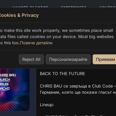
НАШИТЕ СЪБИТИЯ
EXPERIENCES
КОНТАК
Cookies & Privacy
o make this site work properly, we sometimes place small
ata files called cookies on your device. Most big websites
o this too.
Повече детайли
CHRIS BAU — Back To The
Reject All
Sat 20 Jun, 23:00 → Sun 21 Jun, 06:00
Персонализирайте
Приемам
BACK TO THE FUTURE
CHRIS BAU се завръща в Club Code —
Германия, която ще покаже гласът н
Lineup: