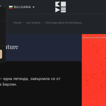
Т
BULGARIA
Home
our events
chris bau back to the future
 Future
 една легенда, завърнала се от
а Берлин.