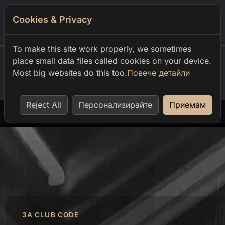
Cookies & Privacy
0
To make this site work properly, we sometimes
place small data files called cookies on your device.
Most big websites do this too.
Повече детайли
Home
our events
chris bau back to the future
Reject All
Персонализирайте
Приемам
ЗА CLUB CODE