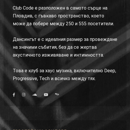
Club Code е разположен в самото сърце на
Пловдив, с гъвкаво пространство, което
може да побере между 250 и 555 посетители.
Дансингът е с идеалния размер за провеждане
на значими събития, без да се жертва
акустичното изживяване и интимността.
Това е клуб за хаус музика, включително Deep,
Progressive, Tech и всичко между тях.