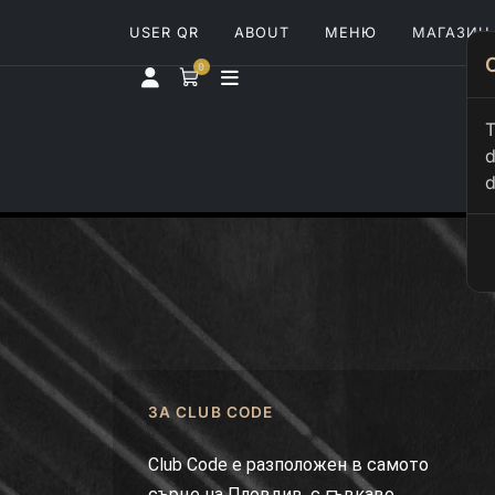
USER QR
ABOUT
МЕНЮ
МАГАЗИН
0
T
d
d
ЗА CLUB CODE
Club Code е разположен в самото
сърце на Пловдив, с гъвкаво