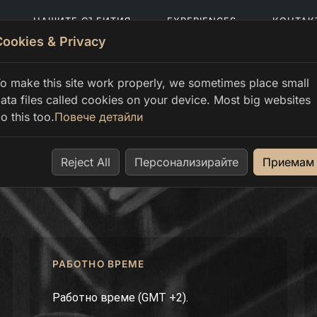
НАШИТЕ СЪБИТИЯ
EXPERIENCES
КОНТАК
Cookies & Privacy
o make this site work properly, we sometimes place small
ata files called cookies on your device. Most big websites
o this too.
Повече детайли
Reject All
Персонализирайте
Приемам
РАБОТНО ВРЕМЕ
Работно време (GMT +2).